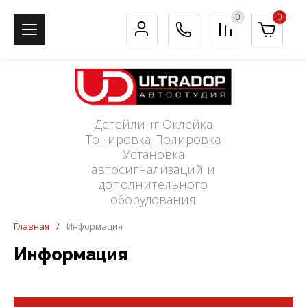
0
0
Детейлинг Оклейка
Тонировка Полировка
Установка
автосигнализаций и
дополнительного
оборудования
Главная
/
Информация
Информация