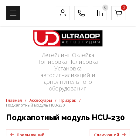
0
0
Детейлинг Оклейка
Тонировка Полировка
Установка
автосигнализаций и
дополнительного
оборудования
Главная
/
Аксессуары
/
Призрак
/
Подкапотный модуль HCU-230
Подкапотный модуль HCU-230
Предыдущий
Следующий